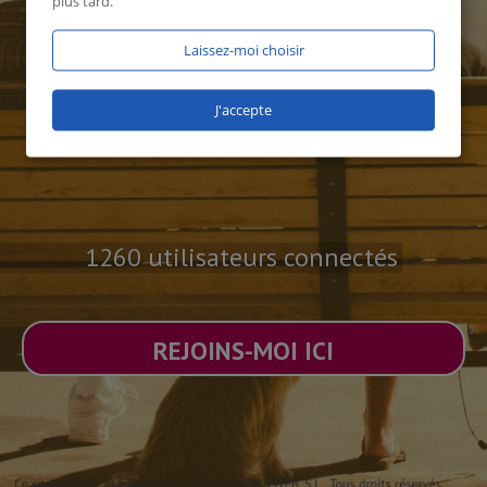
plus tard.
Laissez-moi choisir
J'accepte
1260 utilisateurs connectés
REJOINS-MOI ICI