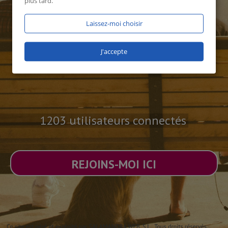
plus tard.
Laissez-moi choisir
J'accepte
1203 utilisateurs connectés
REJOINS-MOI ICI