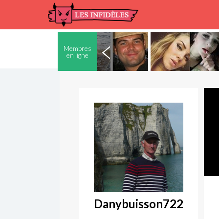
Membres
en ligne
Danybuisson722