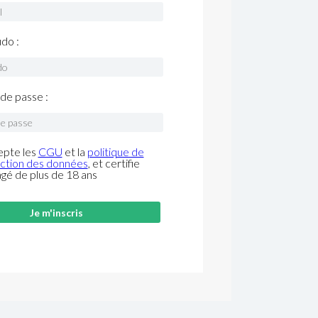
do :
de passe :
epte les
CGU
et la
politique de
ction des données
, et certifie
âgé de plus de 18 ans