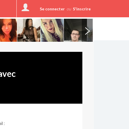
Se connecter
ou
S'inscrire
avec
l :