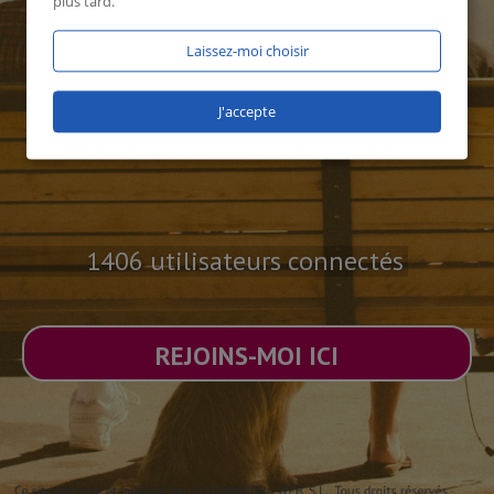
plus tard.
Laissez-moi choisir
J'accepte
1406 utilisateurs connectés
REJOINS-MOI ICI