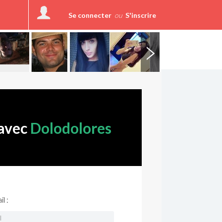
Se connecter
ou
S'inscrire
 avec
Dolodolores
l :