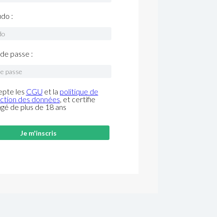
do :
de passe :
epte les
CGU
et la
politique de
ction des données
, et certifie
âgé de plus de 18 ans