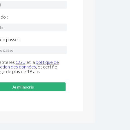
do :
de passe :
epte les
CGU
et la
politique de
ction des données
, et certifie
âgé de plus de 18 ans