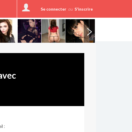
Se connecter
ou
S'inscrire
avec
l :