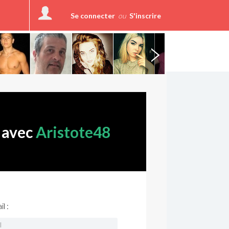
Se connecter
ou
S'inscrire
 avec
Aristote48
l :