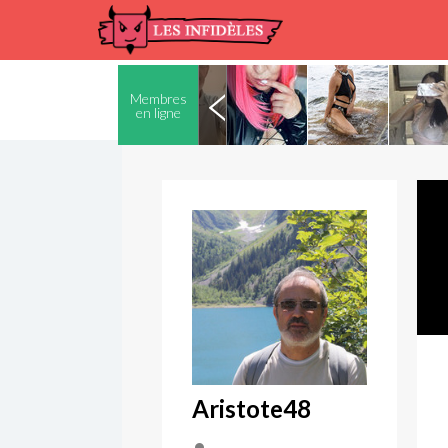
Membres
en ligne
Aristote48