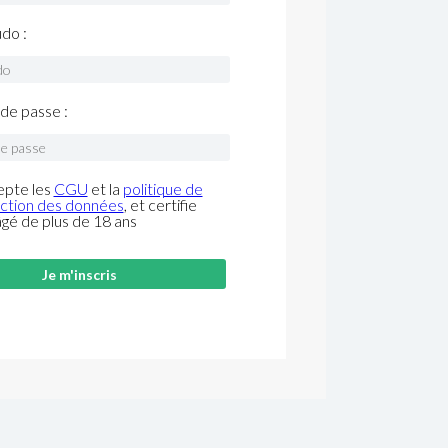
do :
de passe :
epte les
CGU
et la
politique de
ction des données
, et certifie
âgé de plus de 18 ans