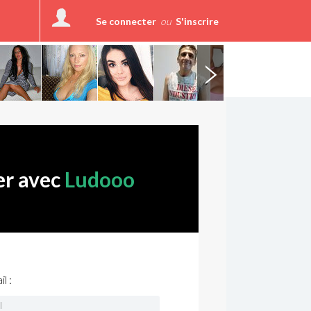
Se connecter
ou
S'inscrire
er avec
Ludooo
l :