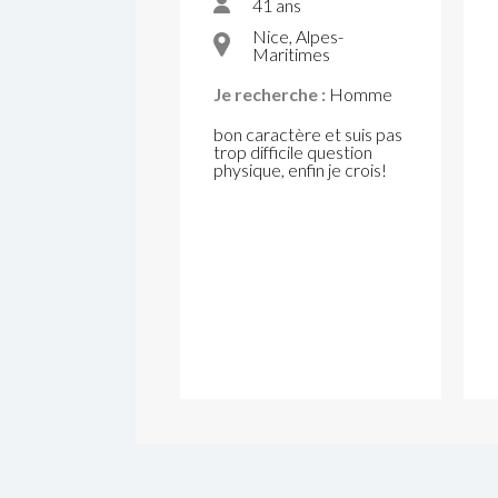
41 ans
Nice, Alpes-
Maritimes
Je recherche :
Homme
bon caractère et suis pas
trop difficile question
physique, enfin je crois!