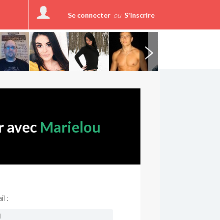
Se connecter
ou
S'inscrire
r avec
Marielou
l :