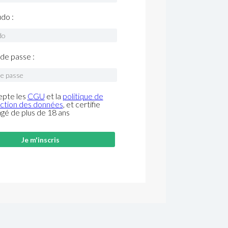
do :
de passe :
epte les
CGU
et la
politique de
ction des données
, et certifie
âgé de plus de 18 ans