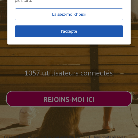
plus tard.
Laissez-moi choisir
J'accepte
1057 utilisateurs connectés
REJOINS-MOI ICI