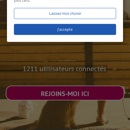
plus tard.
Laissez-moi choisir
J'accepte
1211 utilisateurs connectés
REJOINS-MOI ICI