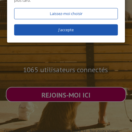
plus tard.
Laissez-moi choisir
J'accepte
1065 utilisateurs connectés
REJOINS-MOI ICI