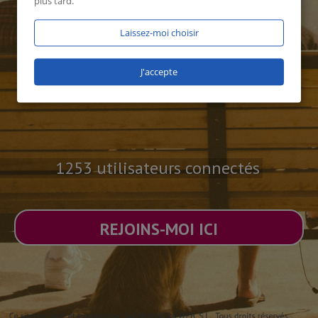
plus tard.
Laissez-moi choisir
J'accepte
1253 utilisateurs connectés
REJOINS-MOI ICI