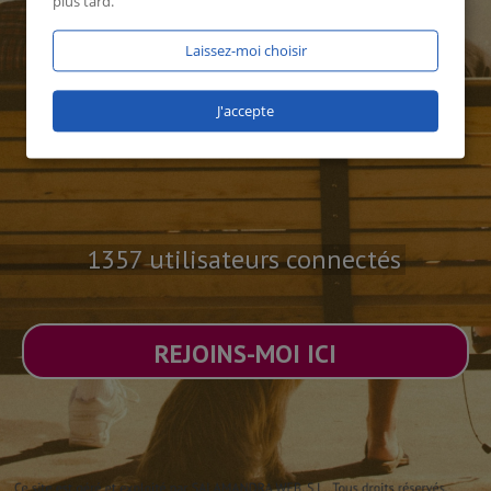
plus tard.
Laissez-moi choisir
J'accepte
1357 utilisateurs connectés
REJOINS-MOI ICI