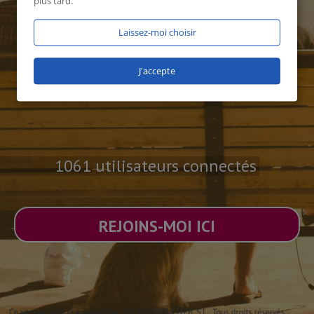
plus tard.
Laissez-moi choisir
J'accepte
1061 utilisateurs connectés
REJOINS-MOI ICI