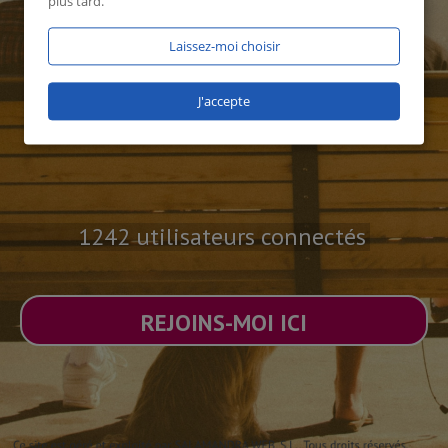
plus tard.
Laissez-moi choisir
J'accepte
1242 utilisateurs connectés
REJOINS-MOI ICI