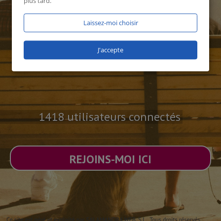
plus tard.
Laissez-moi choisir
J'accepte
1418 utilisateurs connectés
REJOINS-MOI ICI