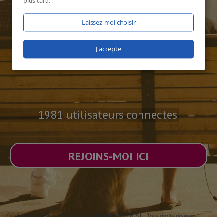
plus tard.
Laissez-moi choisir
J'accepte
1981 utilisateurs connectés
REJOINS-MOI ICI