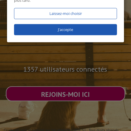
plus tard.
Laissez-moi choisir
J'accepte
1357 utilisateurs connectés
REJOINS-MOI ICI