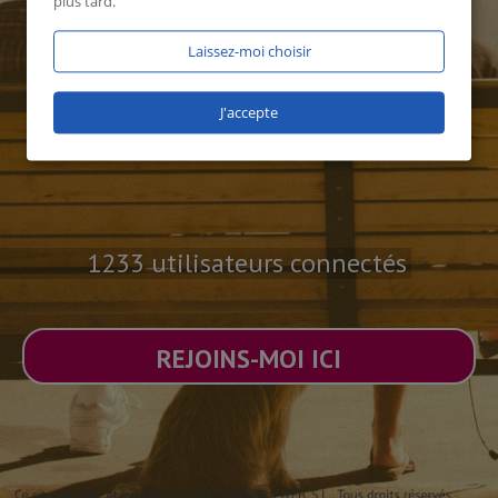
plus tard.
Laissez-moi choisir
J'accepte
1233 utilisateurs connectés
REJOINS-MOI ICI