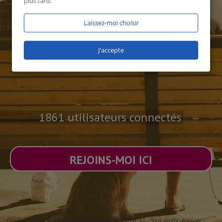
plus tard.
Laissez-moi choisir
J'accepte
1861 utilisateurs connectés
REJOINS-MOI ICI