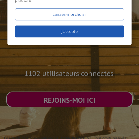
plus tard.
Laissez-moi choisir
J'accepte
1102 utilisateurs connectés
REJOINS-MOI ICI