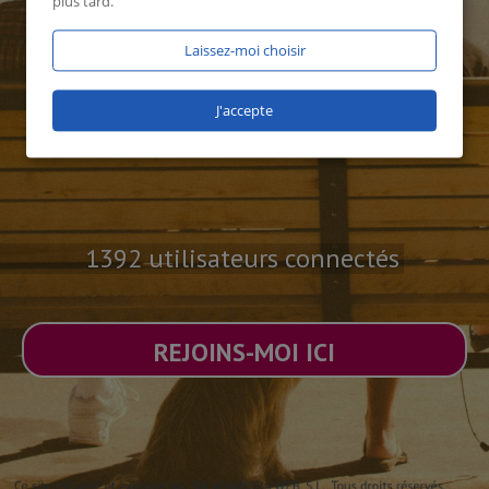
plus tard.
Laissez-moi choisir
J'accepte
1392 utilisateurs connectés
REJOINS-MOI ICI