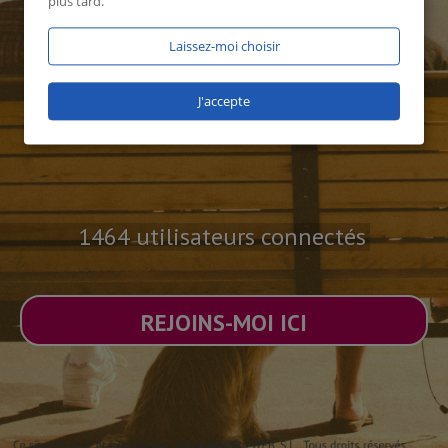
plus tard.
Laissez-moi choisir
J'accepte
1464 utilisateurs connectés
REJOINS-MOI ICI